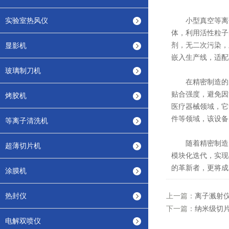
实验室热风仪
小型真空等离子
体，利用活性粒子
剂，无二次污染，
显影机
嵌入生产线，适配
玻璃制刀机
在精密制造的多
贴合强度，避免因
烤胶机
医疗器械领域，它
件等领域，该设备
等离子清洗机
随着精密制造向
超薄切片机
模块化迭代，实现
的革新者，更将成
涂膜机
热封仪
上一篇：
离子溅射
下一篇：
纳米级切
电解双喷仪