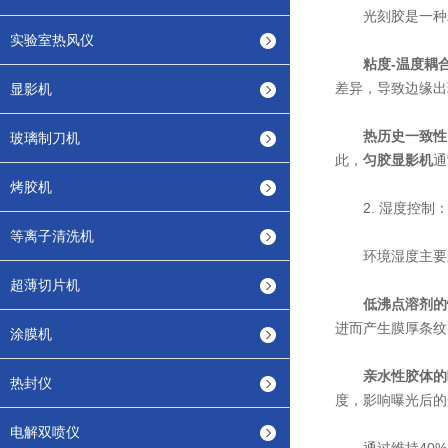
光刻胶是一种粘弹性
实验室热风仪
粘度-温度耦
差异，导致边缘出现“
显影机
热历史一致性
玻璃制刀机
此，
匀胶显影机
通
烤胶机
2. 湿度控制：
等离子清洗机
环境湿度主要影
超薄切片机
低沸点溶剂的
进而产生膜厚条纹
涂膜机
亲水性胶体的
热封仪
度，影响曝光后的
电解双喷仪