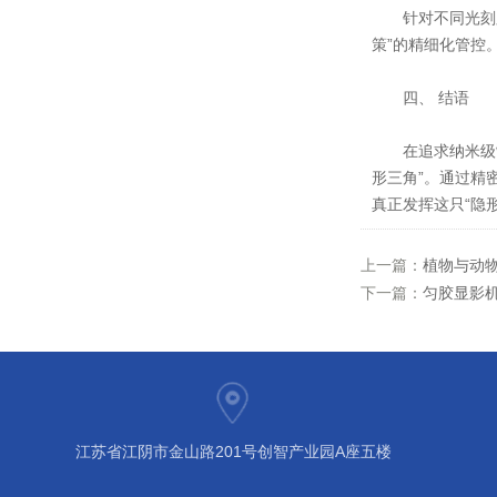
针对不同光刻胶类
策”的精细化管控
四、 结语
在追求纳米级制
形三角”。通过精
真正发挥这只“隐
上一篇：
植物与动
下一篇：
匀胶显影
江苏省江阴市金山路201号创智产业园A座五楼