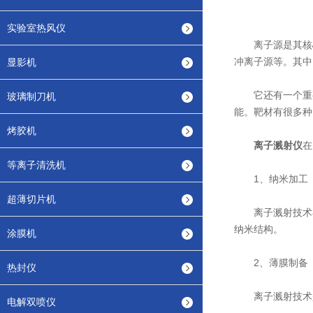
实验室热风仪
离子源是其核心
冲离子源等。其中
显影机
它还有一个重要
玻璃制刀机
能。靶材有很多种
烤胶机
离子溅射仪
在
等离子清洗机
1、纳米加工
超薄切片机
离子溅射技术在
纳米结构。
涂膜机
2、薄膜制备
热封仪
离子溅射技术是
电解双喷仪