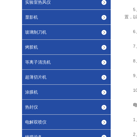
实验室热风仪
5、
置，
显影机
6、
玻璃制刀机
7、
烤胶机
8、
等离子清洗机
9、
超薄切片机
10
涂膜机
热封仪
1、
电解双喷仪
2、