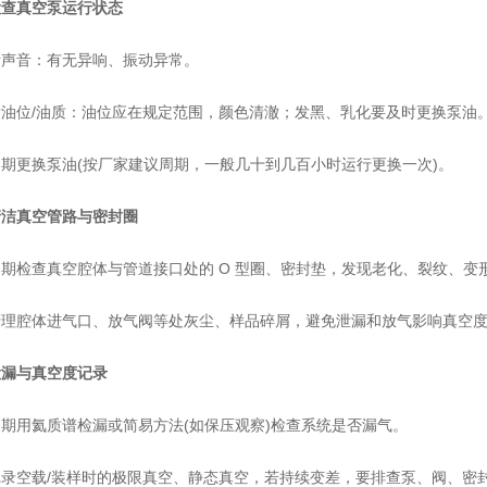
检查真空泵运行状态
音：有无异响、振动异常。
位/油质：油位应在规定范围，颜色清澈；发黑、乳化要及时更换泵油
更换泵油(按厂家建议周期，一般几十到几百小时运行更换一次)。
清洁真空管路与密封圈
检查真空腔体与管道接口处的 O 型圈、密封垫，发现老化、裂纹、变
腔体进气口、放气阀等处灰尘、样品碎屑，避免泄漏和放气影响真空
检漏与真空度记录
用氦质谱检漏或简易方法(如保压观察)检查系统是否漏气。
空载/装样时的极限真空、静态真空，若持续变差，要排查泵、阀、密