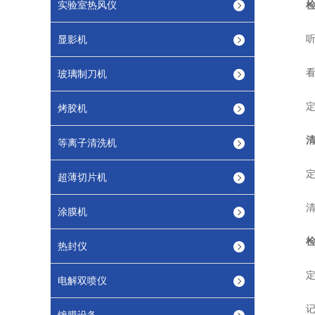
实验室热风仪
听声
显影机
看油
玻璃制刀机
定期
烤胶机
等离子清洗机
定期
超薄切片机
清理
涂膜机
热封仪
定期
电解双喷仪
记录