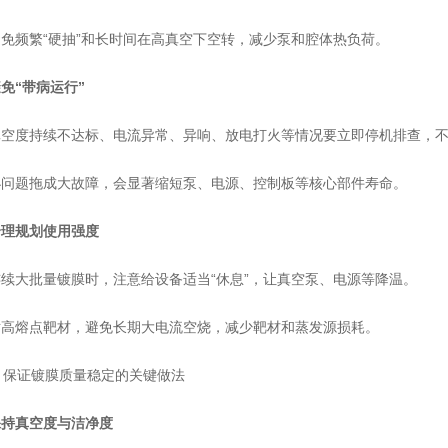
频繁“硬抽”和长时间在高真空下空转，减少泵和腔体热负荷。
免“带病运行”
度持续不达标、电流异常、异响、放电打火等情况要立即停机排查，不
题拖成大故障，会显著缩短泵、电源、控制板等核心部件寿命。
合理规划使用强度
大批量镀膜时，注意给设备适当“休息”，让真空泵、电源等降温。
熔点靶材，避免长期大电流空烧，减少靶材和蒸发源损耗。
 保证镀膜质量稳定的关键做法
保持真空度与洁净度