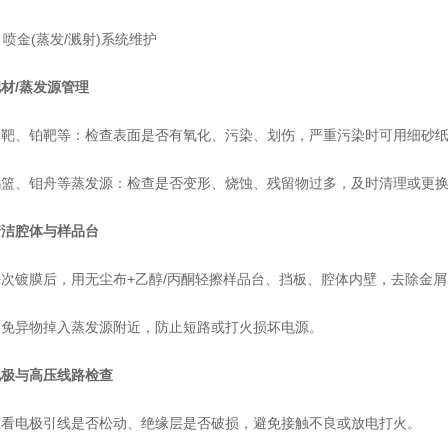
喷金(蒸发/溅射)系统维护
材/蒸发源管理
、铂靶等：检查表面是否有氧化、污染、划伤，严重污染时可用细砂纸/
、钼舟等蒸发源：检查是否变形、烧蚀、残留物过多，及时清理或更换
清洁腔体与样品台
镀膜后，用无尘布+乙醇/丙酮轻擦样品台、挡板、腔体内壁，去除金屑
异物掉入蒸发源附近，防止短路或打火损坏电源。
电极与高压线路检查
电极引线是否松动、绝缘层是否破损，避免接触不良或放电打火。