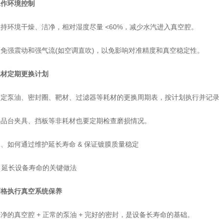
工作环境控制
环境干燥、洁净，相对湿度尽量 <60%，减少水汽进入真空腔。
强震动和强气流(如空调直吹)，以免影响对准精度和真空稳定性。
耗材定期更换计划
泵油、密封圈、靶材、过滤器等耗材的更换周期表，按计划执行并记
台夹具、挡板等非耗材也要定期检查磨损情况。
如何通过维护延长寿命 & 保证镀膜质量稳定
 延长设备寿命的关键做法
严格执行真空系统保养
真空腔 + 正常的泵油 + 完好的密封，是设备长寿命的基础。