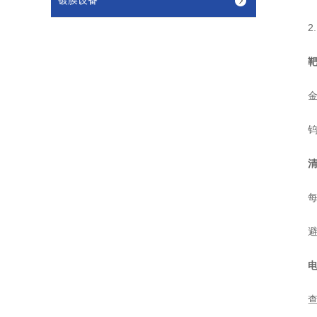
镀膜设备
2. 
靶
金靶
钨篮
每次
避免
查看