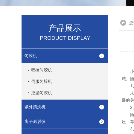
您
产品展示
PRODUCT DISPLAY
匀胶机
程控匀胶机
小型
域。
伺服匀胶机
1、
控温匀胶机
未来
展的
紫外清洗机
2、
随着
离子溅射仪
压、
3、