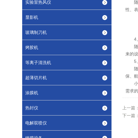
实验室热风仪
随着
性、
显影机
玻璃制刀机
4、
随着
烤胶机
来的
5、
等离子清洗机
随着
保、
超薄切片机
小型
需求
涂膜机
热封仪
上一篇
下一篇
电解双喷仪