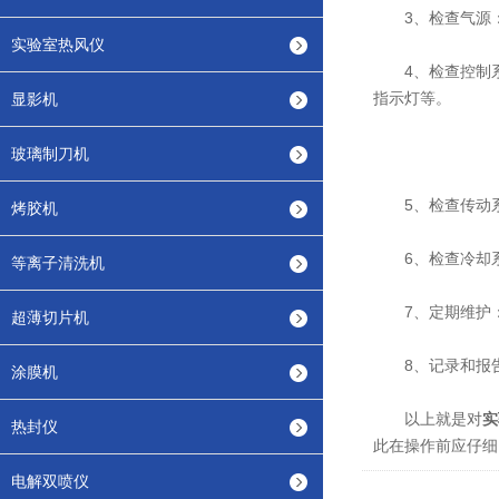
3、检查气源：
实验室热风仪
4、检查控制系
指示灯等。
显影机
玻璃制刀机
5、检查传动系
烤胶机
6、检查冷却系
等离子清洗机
7、定期维护：
超薄切片机
8、记录和报告
涂膜机
以上就是对
实
热封仪
此在操作前应仔细
电解双喷仪