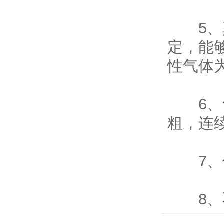
5、真
定，能
性气体
6、气
粗，连
7、保
8、不