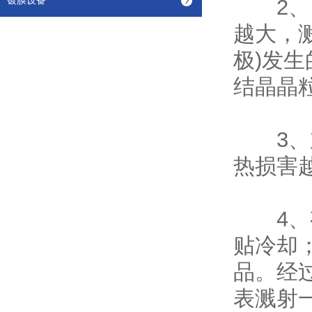
镀膜设备
2、离
越大，
极)发
结晶晶
3、加
热损害
4、有
贴冷却
品。经
表溅射