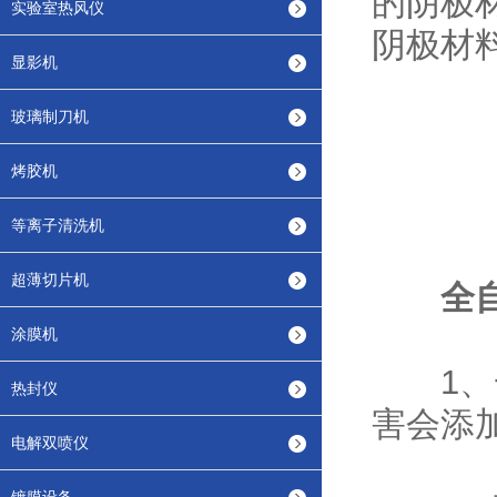
的阴极
实验室热风仪
阴极材
显影机
玻璃制刀机
烤胶机
等离子清洗机
超薄切片机
全
涂膜机
1、一
热封仪
害会添
电解双喷仪