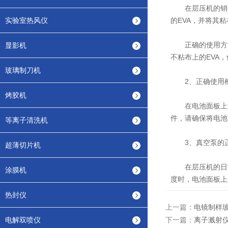
在层压机的销售
实验室热风仪
的EVA，并将其
正确的使用方法
显影机
不粘布上的EVA
玻璃制刀机
2、正确使用框
烤胶机
在电池面板上添加
件，请确保将电池
等离子清洗机
3、真空泵的
超薄切片机
在层压机的日常
涂膜机
度时，电池面板上
热封仪
上一篇：
电镜制样
电解双喷仪
下一篇：
离子溅射